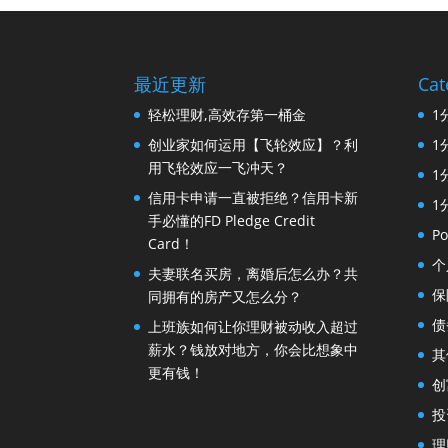
最近更新
Cat
轻松理财,高效存第一桶金
1
创业家如何运用【飞轮效应】？利
1
用飞轮效应一飞冲天？
1
信用卡申请一直被拒绝？信用卡新
1
手必懂的FD Pledge Credit
Po
Card！
个
夫妻联名买房，离婚后怎么办？共
保
同拥有的房产又怎么分？
债
上班族如何让你理财被动收入超过
薪水？钱放对地方，你会比想象中
其
更有钱！
创
投
理