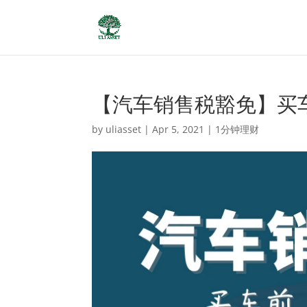
【汽车销售税豁免】买
by
uliasset
|
Apr 5, 2021
|
1分钟理财