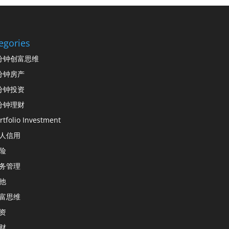
egories
分钟创富思维
分钟房产
分钟投资
分钟理财
rtfolio Investment
人信用
险
务管理
他
富思维
资
财