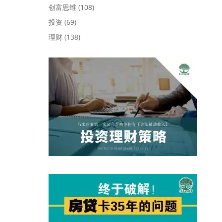
创富思维
(108)
投资
(69)
理财
(138)