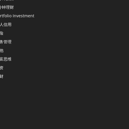
分钟理财
rtfolio Investment
人信用
险
务管理
他
富思维
资
财