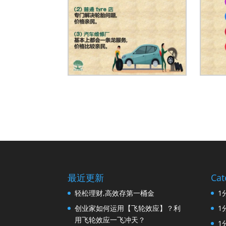
最近更新
Cat
轻松理财,高效存第一桶金
1
创业家如何运用【飞轮效应】？利
1
用飞轮效应一飞冲天？
1