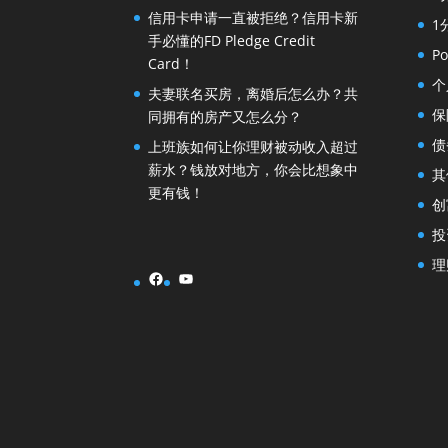
信用卡申请一直被拒绝？信用卡新
1
手必懂的FD Pledge Credit
Po
Card！
个
夫妻联名买房，离婚后怎么办？共
保
同拥有的房产又怎么分？
债
上班族如何让你理财被动收入超过
薪水？钱放对地方，你会比想象中
其
更有钱！
创
投
理
Facebook
YouTube