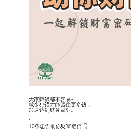
大家赚钱都不容易~
减少犯错才能留住更多钱，
加速达到财务目标。
.
10条忠告助你财富翻倍 👇