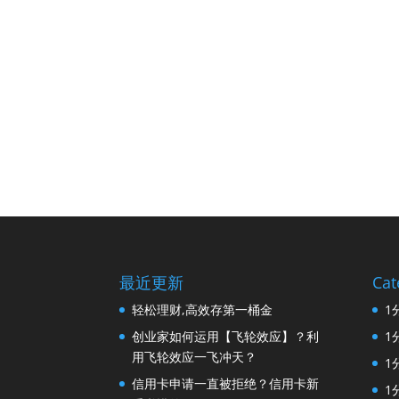
最近更新
Cat
轻松理财,高效存第一桶金
1
创业家如何运用【飞轮效应】？利
1
用飞轮效应一飞冲天？
1
信用卡申请一直被拒绝？信用卡新
1