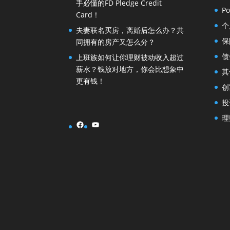
手必懂的FD Pledge Credit
Po
Card！
个
夫妻联名买房，离婚后怎么办？共
保
同拥有的房产又怎么分？
债
上班族如何让你理财被动收入超过
薪水？钱放对地方，你会比想象中
其
更有钱！
创
投
理
Facebook
YouTube