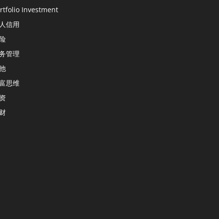
rtfolio Investment
人信用
险
务管理
他
富思维
资
财