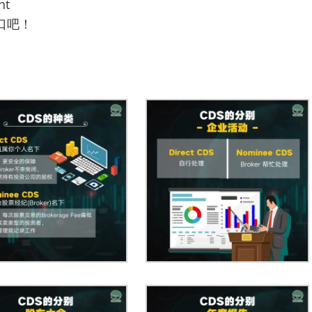
nt
口吧！