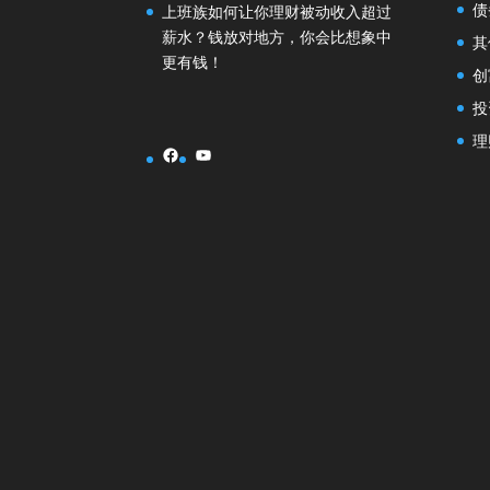
债
上班族如何让你理财被动收入超过
薪水？钱放对地方，你会比想象中
其
更有钱！
创
投
理
Facebook
YouTube