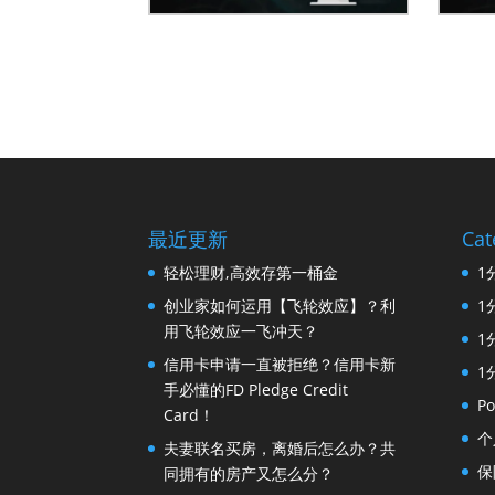
最近更新
Cat
轻松理财,高效存第一桶金
1
创业家如何运用【飞轮效应】？利
1
用飞轮效应一飞冲天？
1
信用卡申请一直被拒绝？信用卡新
1
手必懂的FD Pledge Credit
Po
Card！
个
夫妻联名买房，离婚后怎么办？共
保
同拥有的房产又怎么分？