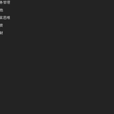
务管理
他
富思维
资
财