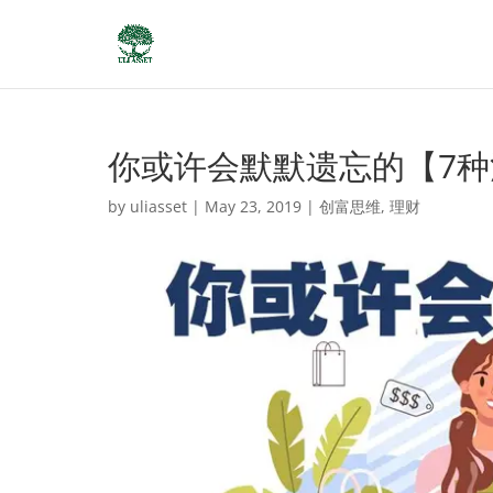
你或许会默默遗忘的【7种
by
uliasset
|
May 23, 2019
|
创富思维
,
理财