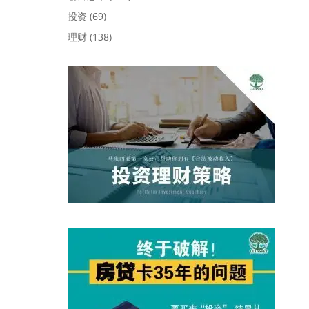
投资
(69)
理财
(138)