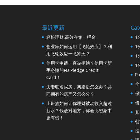
最近更新
Cat
轻松理财,高效存第一桶金
1
创业家如何运用【飞轮效应】？利
1
用飞轮效应一飞冲天？
1
信用卡申请一直被拒绝？信用卡新
1
手必懂的FD Pledge Credit
Po
Card！
个
夫妻联名买房，离婚后怎么办？共
保
同拥有的房产又怎么分？
债
上班族如何让你理财被动收入超过
薪水？钱放对地方，你会比想象中
其
更有钱！
创
投