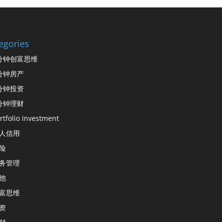
egories
分钟创富思维
分钟房产
分钟投资
分钟理财
rtfolio Investment
人信用
险
务管理
他
富思维
资