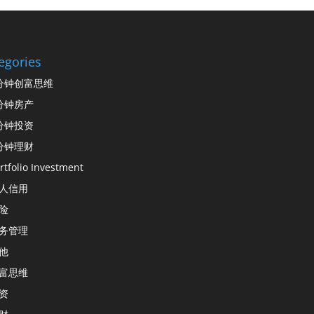
egories
分钟创富思维
分钟房产
分钟投资
分钟理财
rtfolio Investment
人信用
险
务管理
他
富思维
资