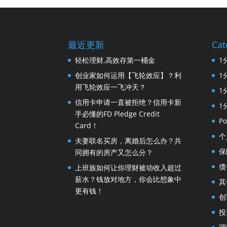
最近更新
Cat
轻松理财,高效存第一桶金
1
创业家如何运用【飞轮效应】？利
1
用飞轮效应一飞冲天？
1
信用卡申请一直被拒绝？信用卡新
1
手必懂的FD Pledge Credit
Po
Card！
个
夫妻联名买房，离婚后怎么办？共
保
同拥有的房产又怎么分？
债
上班族如何让你理财被动收入超过
薪水？钱放对地方，你会比想象中
其
更有钱！
创
投